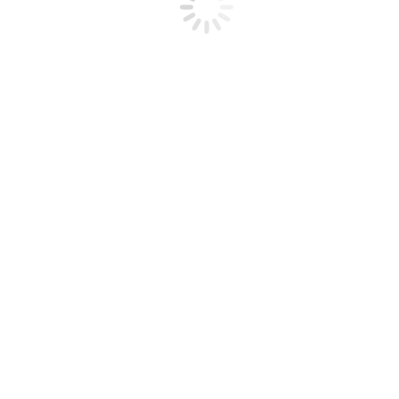
evisión de modelos de aguas pluviales urbanas y rurales